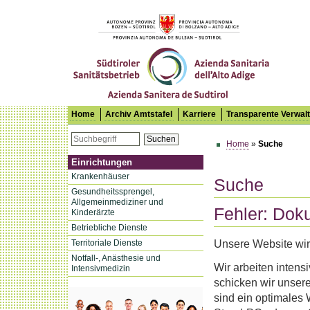
Südtiroler Sanitätsbetrieb
Home
Archiv Amtstafel
Karriere
Transparente Verwal
Suchen
Home
»
Suche
Einrichtungen
Krankenhäuser
Suche
Gesundheitssprengel,
Allgemeinmediziner und
Fehler: Dok
Kinderärzte
Betriebliche Dienste
Unsere Website wird
Territoriale Dienste
Notfall-, Anästhesie und
Wir arbeiten intens
Intensivmedizin
schicken wir unsere
sind ein optimales