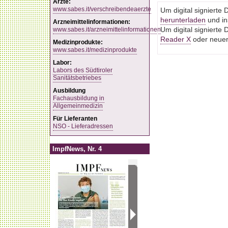
Ärzte:
www.sabes.it/verschreibendeaerzte
Um digital signiert
herunterladen
und ins
Arzneimittelinformationen:
www.sabes.it/arzneimittelinformationen
Um digital signiert
Reader X
oder neuere
Medizinprodukte:
www.sabes.it/medizinprodukte
Labor:
Labors des Südtiroler
Sanitätsbetriebes
Ausbildung
Fachausbildung in
Allgemeinmedizin
Für Lieferanten
NSO - Lieferadressen
ImpfNews, Nr. 4