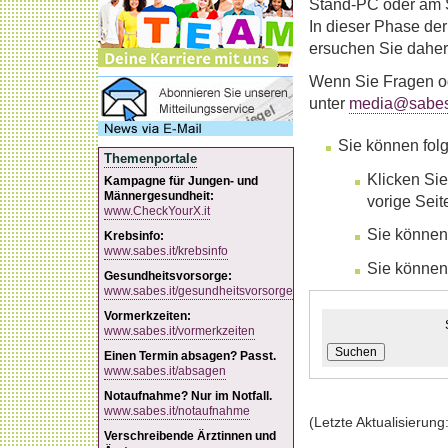
Stand-PC oder am S
In dieser Phase der
ersuchen Sie daher
Wenn Sie Fragen od
unter
media@sabes.
Sie können fol
Themenportale
Klicken Sie
Kampagne für Jungen- und
Männergesundheit:
vorige Sei
www.CheckYourX.it
Sie können
Krebsinfo:
www.sabes.it/krebsinfo
Sie können
Gesundheitsvorsorge:
www.sabes.it/gesundheitsvorsorge
Vormerkzeiten:
www.sabes.it/vormerkzeiten
Suchen
Einen Termin absagen? Passt.
www.sabes.it/absagen
Notaufnahme? Nur im Notfall.
www.sabes.it/notaufnahme
(Letzte Aktualisierung
Verschreibende Ärztinnen und