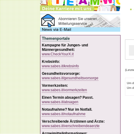
Themenportale
Kampagne für Jungen- und
Männergesundheit:
www.CheckYourX.it
Krebsinfo:
www.sabes.it/krebsinfo
(Letzt
Gesundheitsvorsorge:
www.sabes.it/gesundheitsvorsorge
Um d
Vormerkzeiten:
Um d
www.sabes.it/vormerkzeiten
Einen Termin absagen? Passt.
www.sabes.it/absagen
Notaufnahme? Nur im Notfall.
www.sabes.it/notaufnahme
Verschreibende Ärztinnen und Ärzte:
www.sabes.it/verschreibendeaerzte
Arzneimittelinformationen: