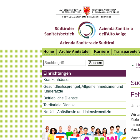
Südtiroler Sanitätsbetrieb
Home
Archiv Amtstafel
Karriere
Transparente 
Suchen
H
Einrichtungen
Krankenhäuser
Su
Gesundheitssprengel, Allgemeinmediziner und
Kinderärzte
Feh
Betriebliche Dienste
Territoriale Dienste
Unser
Notfall-, Anästhesie und Intensivmedizin
Wir a
Ziele
immer
Verst
Wenn 