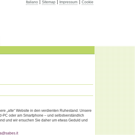
Italiano
Sitemap
Impressum
Cookie
nsere „alte“ Website in den verdienten Ruhestand. Unsere
and-PC oder am Smartphone – und selbstverständlich
es rund und wir ersuchen Sie daher um etwas Geduld und
a@sabes.it