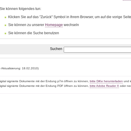
Sie können folgendes tun:
Klicken Sie auf das "Zurück" Symbol in Ihrem Browser, um auf die vorige Sei
Sie können zu unserer
Homepage
wechseln
Sie können die Suche benutzen
Suchen
e Aktualisierung: 18.02.2010)
igital signierte Dokumente mit der Endung p7m öffnen zu können,
bitte DiKe herunterladen
und in
igital signierte Dokumente mit der Endung PDF öffnen zu können,
bitte Adobe Reader X
oder neu