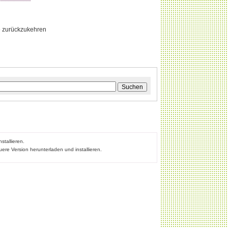
te zurückzukehren
Suchen
stallieren.
ere Version herunterladen und installieren.