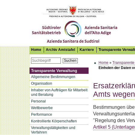
Südtiroler Sanitätsbetrieb
Home
Archiv Amtstafel
Karriere
Transparente Verwal
Suchen
Home
»
Transparente
Einholen der Daten 
Transparente Verwaltung
Allgemeine Bestimmungen
Organisation
Ersatzerklä
Inhaber von Aufträgen für Mitarbeit
Amts wegen
und Beratung
Personal
Bestimmungen über 
Wettbewerbe
Verwaltungsunterla
Performance
"Regelung des Verw
Kontrollierte Körperschaften
Artikel 5 (Unterlag
Verwaltungstätigkeiten und
Verfahren