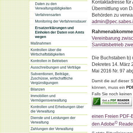
Kontaktadresse für
Daten zu den
Übermittlung von Da
Verwaltungstätigkeiten
Behörden zu verwal
Verfahrensarten
admin@pec.sabes.i
Monitoring der Verfahrensdauer
Ersatzerklärungen und
Rahmenabkomme
Einholen der Daten von Amts
wegen
Vereinbarung zwis
Maßnahmen
Sanitätsbetrieb zwe
Kontrollen über die
Wirtschaftstätigkeiten
Die Buchstaben b) u
Kontrollen in Betrieben
Dekretes 14. März 
Ausschreibungen und Verträge
Mai 2016 Nr. 97 abg
Subventionen, Beiträge,
Zuschüsse, wirtschaftliche
Damit die auf dieser
Vergünstigungen
können, muss ein
PDF
Bilanzen
Falls Sie noch keinen 
Immobilien und
Vermögensverwaltung
Kontrollen und Erhebungen über
die Verwaltung
einen Freien PDF-B
Dienste und Leistungen der
©
Verwaltung
den Adobe
Reade
Zahlungen der Verwaltung