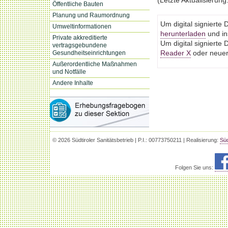
(Letzte Aktualisierung
Öffentliche Bauten
Planung und Raumordnung
Um digital signiert
Umweltinformationen
herunterladen
und ins
Private akkreditierte
Um digital signiert
vertragsgebundene
Gesundheitseinrichtungen
Reader X
oder neuere
Außerordentliche Maßnahmen
und Notfälle
Andere Inhalte
© 2026 Südtiroler Sanitätsbetrieb | P.I.: 00773750211 | Realisierung:
Süd
Folgen Sie uns: