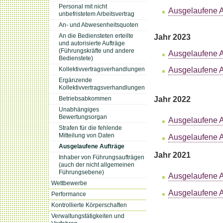
Personal mit nicht
Ausgelaufene Au
unbefristetem Arbeitsvertrag
An- und Abwesenheitsquoten
Jahr 2023
An die Bediensteten erteilte
und autorisierte Aufträge
(Führungskräfte und andere
Ausgelaufene A
Bedienstete)
Ausgelaufene Au
Kollektivvertragsverhandlungen
Ergänzende
Kollektivvertragsverhandlungen
Jahr 2022
Betriebsabkommen
Unabhängiges
Bewertungsorgan
Ausgelaufene A
Strafen für die fehlende
Mitteilung von Daten
Ausgelaufene Au
Ausgelaufene Aufträge
Jahr 2021
Inhaber von Führungsaufträgen
(auch der nicht allgemeinen
Führungsebene)
Ausgelaufene A
Wettbewerbe
Ausgelaufene Au
Performance
Kontrollierte Körperschaften
Verwaltungstätigkeiten und