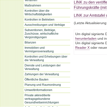
Verfahren
LINK zu den veröff
Maßnahmen
Führungskräfte (mi
Kontrollen über die
Wirtschaftstätigkeiten
LINK zur Amtstafel 
Kontrollen in Betrieben
(Letzte Aktualisierung
Ausschreibungen und Verträge
Subventionen, Beiträge,
Zuschüsse, wirtschaftliche
Um digital signiert
Vergünstigungen
herunterladen
und ins
Bilanzen
Um digital signiert
Reader X
oder neuere
Immobilien und
Vermögensverwaltung
Kontrollen und Erhebungen über
die Verwaltung
Dienste und Leistungen der
Verwaltung
Zahlungen der Verwaltung
Öffentliche Bauten
Planung und Raumordnung
Umweltinformationen
Private akkreditierte
vertragsgebundene
Gesundheitseinrichtungen