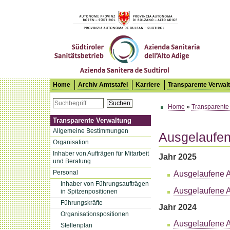
Südtiroler Sanitätsbetrieb
Home
Archiv Amtstafel
Karriere
Transparente Verwal
Suchen
Home
»
Transparente
Transparente Verwaltung
Allgemeine Bestimmungen
Ausgelaufen
Organisation
Inhaber von Aufträgen für Mitarbeit
Jahr 2025
und Beratung
Personal
Ausgelaufene A
Inhaber von Führungsaufträgen
Ausgelaufene Au
in Spitzenpositionen
Führungskräfte
Jahr 2024
Organisationspositionen
Ausgelaufene A
Stellenplan