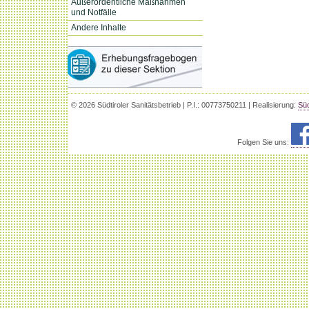
Außerordentliche Maßnahmen
und Notfälle
Andere Inhalte
© 2026 Südtiroler Sanitätsbetrieb | P.I.: 00773750211 | Realisierung:
Süd
Folgen Sie uns: