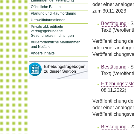
Zahlungen der Verwaltung
oder einer analogen
Öffentliche Bauten
zum 30.11.2023
Planung und Raumordnung
Umweltinformationen
Bestätigung
- S
Private akkreditierte
Text) (Veröffen
vertragsgebundene
Gesundheitseinrichtungen
Veröffentlichung d
Außerordentliche Maßnahmen
und Notfälle
oder einer analogen
Andere Inhalte
Veröffentlichungsv
Bestätigung
- S
Text) (Veröffen
Erhebungsraste
08.11.2022)
Veröffentlichung d
oder einer analogen
Veröffentlichungsv
Bestätigung
- 2