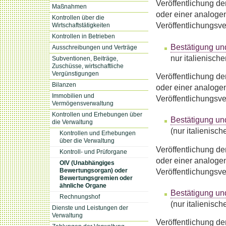
Veröffentlichung d
Maßnahmen
oder einer analogen
Kontrollen über die
Veröffentlichungsv
Wirtschaftstätigkeiten
Kontrollen in Betrieben
Bestätigung un
Ausschreibungen und Verträge
nur italienisch
Subventionen, Beiträge,
Zuschüsse, wirtschaftliche
Vergünstigungen
Veröffentlichung d
Bilanzen
oder einer analogen
Immobilien und
Veröffentlichungsv
Vermögensverwaltung
Kontrollen und Erhebungen über
Bestätigung un
die Verwaltung
(nur italienisc
Kontrollen und Erhebungen
über die Verwaltung
Veröffentlichung d
Kontroll- und Prüforgane
oder einer analogen
OIV (Unabhängiges
Veröffentlichungsv
Bewertungsorgan) oder
Bewertungsgremien oder
ähnliche Organe
Bestätigung un
Rechnungshof
(nur italienisc
Dienste und Leistungen der
Verwaltung
Veröffentlichung d