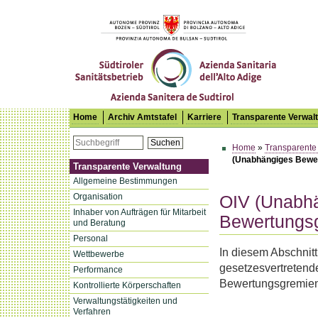
Südtiroler Sanitätsbetrieb
Home
Archiv Amtstafel
Karriere
Transparente Verwal
Suchen
Home
»
Transparente
(Unabhängiges Bewer
Transparente Verwaltung
Allgemeine Bestimmungen
Organisation
OIV (Unabhä
Inhaber von Aufträgen für Mitarbeit
Bewertungsg
und Beratung
Personal
In diesem Abschnitt
Wettbewerbe
gesetzesvertretend
Performance
Bewertungsgremien 
Kontrollierte Körperschaften
Verwaltungstätigkeiten und
Verfahren