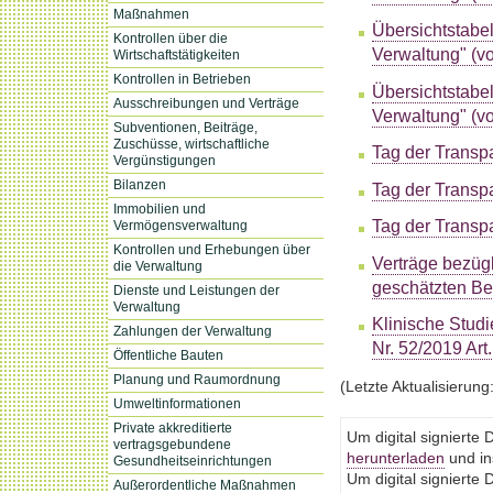
Maßnahmen
Übersichtstabel
Kontrollen über die
Verwaltung" (vo
Wirtschaftstätigkeiten
Kontrollen in Betrieben
Übersichtstabel
Ausschreibungen und Verträge
Verwaltung" (vo
Subventionen, Beiträge,
Zuschüsse, wirtschaftliche
Tag der Transp
Vergünstigungen
Bilanzen
Tag der Transp
Immobilien und
Tag der Transp
Vermögensverwaltung
Kontrollen und Erhebungen über
Verträge bezüg
die Verwaltung
geschätzten Bet
Dienste und Leistungen der
Verwaltung
Klinische Studi
Zahlungen der Verwaltung
Nr. 52/2019 Art.
Öffentliche Bauten
Planung und Raumordnung
(Letzte Aktualisierung
Umweltinformationen
Private akkreditierte
Um digital signiert
vertragsgebundene
herunterladen
und ins
Gesundheitseinrichtungen
Um digital signiert
Außerordentliche Maßnahmen