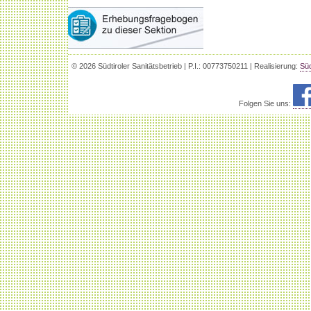
© 2026 Südtiroler Sanitätsbetrieb | P.I.: 00773750211 | Realisierung:
Süd
Folgen Sie uns: