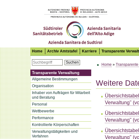
Südtiroler Sanitätsbetrieb
Home
Archiv Amtstafel
Karriere
Transparente Verwal
Suchen
Home
»
Transparente
Transparente Verwaltung
Allgemeine Bestimmungen
Weitere Dat
Organisation
Inhaber von Aufträgen für Mitarbeit
Übersichtstabel
und Beratung
Verwaltung" (vo
Personal
Wettbewerbe
Übersichtstabel
Performance
Verwaltung" (vo
Kontrollierte Körperschaften
Übersichtstabel
Verwaltungstätigkeiten und
Verfahren
Verwaltung" (vo