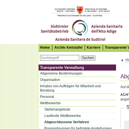
Südtiroler Sanitätsbetrieb
Home
Archiv Amtstafel
Karriere
Transparente 
Suchen
H
Transparente Verwaltung
Allgemeine Bestimmungen
Abg
Organisation
Inhaber von Aufträgen für Mitarbeit und
Auf d
Beratung
ACH
Personal
angef
Wettbewerbe
Stellenangebote
Laufende Wettbewerbe
Abgeschlossene Verfahren
Rangordnungen für befristete Anstellungen