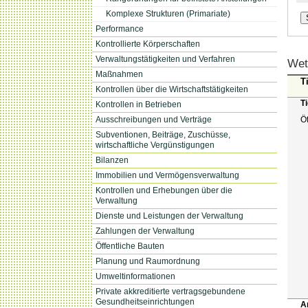
Komplexe Strukturen (Primariate)
Performance
Kontrollierte Körperschaften
Verwaltungstätigkeiten und Verfahren
Wet
Maßnahmen
Ti
Kontrollen über die Wirtschaftstätigkeiten
T
Kontrollen in Betrieben
Ausschreibungen und Verträge
Ö
Subventionen, Beiträge, Zuschüsse,
wirtschaftliche Vergünstigungen
Bilanzen
Immobilien und Vermögensverwaltung
Kontrollen und Erhebungen über die
Verwaltung
Dienste und Leistungen der Verwaltung
Zahlungen der Verwaltung
Öffentliche Bauten
Planung und Raumordnung
Umweltinformationen
Private akkreditierte vertragsgebundene
Gesundheitseinrichtungen
A