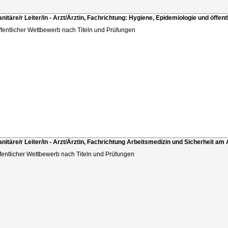
anitäre/r Leiter/in - Arzt/Ärztin, Fachrichtung: Hygiene, Epidemiologie und öffen
ffentlicher Wettbewerb nach Titeln und Prüfungen
anitäre/r Leiter/in - Arzt/Ärztin, Fachrichtung Arbeitsmedizin und Sicherheit am 
ffentlicher Wettbewerb nach Titeln und Prüfungen