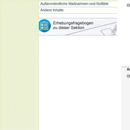
Außerordentliche Maßnahmen und Notfälle
Ö
Andere Inhalte
A
Ö