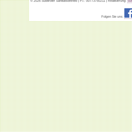
© 2026 Südtiroler Sanitätsbetrieb | P.I.: 00773750211 | Realisierung:
Süd
Folgen Sie uns: