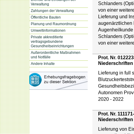
Schlanders (Opti
Verwaltung
von einer weitere
Zahlungen der Verwaltung
Lieferung und Ins
Öffentliche Bauten
augenärztlichen E
Planung und Raumordnung
Augenheilkunde
Umweltinformationen
Schlanders (Opti
Private akkreditierte
vertragsgebundene
von einer weitere
Gesundheitseinrichtungen
Außerordentliche Maßnahmen
Prot. Nr. 01222
und Notfälle
Niederschriften
Andere Inhalte
Lieferung in full
Blutzuckertestst
Gesundheitsbezir
Autonomen Provi
2020 - 2022
Prot. Nr. 11117
Niederschriften
Lieferung von E