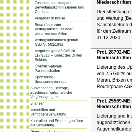
Niederschriften
Zusammensetzung der
Bewertungskommissionen und
Dienstleistung d
Curricula
und Wartung (Bet
Vergaben in house
Sanitätsbetrieb
Beschlüsse zum
Vertragsabschluss oder
für den Zeitrau
gleichwertiger Akten
31.12.2020
Vertragsabkommen gemäß
GvD Nr. 502/1992
Vergaben gemäß GvD Nr.
Prot. 28702-ME 
117/2017 – Kodex des Dritten
Niederschriften
Sektors
Lieferung des U
Öffentlich-private
Partnerschaften
von 2.5 Gbit/s auf
Sponsoring -
Meran, Brixen u
Sponsoringverträge
Routerpaare AS
Subventionen, Beiträge,
Zuschüsse, wirtschaftliche
Vergünstigungen
Prot. 25569-ME 
Bilanzen
Niederschriften
Immobilien und
Vermögensverwaltung
Lieferung und Ins
Kontrollen und Erhebungen über
augenärztlichen E
die Verwaltung
Augenheilkunde
Dienste und Leistungen der