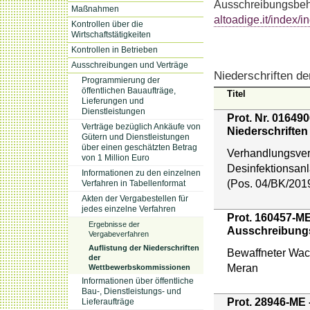
Ausschreibungsbeh
Maßnahmen
altoadige.it/index/
Kontrollen über die
Wirtschaftstätigkeiten
Kontrollen in Betrieben
Ausschreibungen und Verträge
Niederschriften 
Programmierung der
öffentlichen Bauaufträge,
Titel
Lieferungen und
Dienstleistungen
Prot. Nr. 01649
Verträge bezüglich Ankäufe von
Niederschriften
Gütern und Dienstleistungen
über einen geschätzten Betrag
Verhandlungsverf
von 1 Million Euro
Desinfektionsanl
Informationen zu den einzelnen
(Pos. 04/BK/201
Verfahren in Tabellenformat
Akten der Vergabestellen für
jedes einzelne Verfahren
Prot. 160457-ME
Ergebnisse der
Ausschreibungs
Vergabeverfahren
Auflistung der Niederschriften
Bewaffneter Wac
der
Meran
Wettbewerbskommissionen
Informationen über öffentliche
Bau-, Dienstleistungs- und
Prot. 28946-ME 
Lieferaufträge