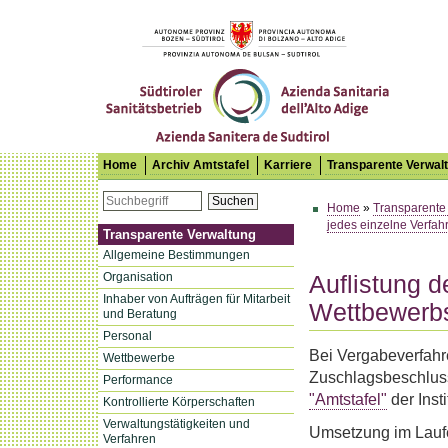
Südtiroler Sanitätsbetrieb
Home
Archiv Amtstafel
Karriere
Transparente Verwal
Suchen
Home
»
Transparente
jedes einzelne Verfah
Transparente Verwaltung
Allgemeine Bestimmungen
Organisation
Auflistung d
Inhaber von Aufträgen für Mitarbeit
Wettbewerb
und Beratung
Personal
Bei Vergabeverfahr
Wettbewerbe
Zuschlagsbeschluss 
Performance
"Amtstafel"
der Inst
Kontrollierte Körperschaften
Verwaltungstätigkeiten und
Umsetzung im Laufe
Verfahren