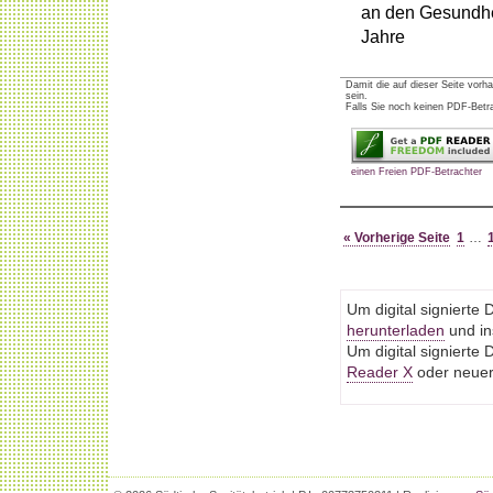
an den Gesundhei
Jahre
Damit die auf dieser Seite vor
sein.
Falls Sie noch keinen PDF-Betrac
einen Freien PDF-Betrachter
« Vorherige Seite
1
…
Um digital signiert
herunterladen
und ins
Um digital signiert
Reader X
oder neuere