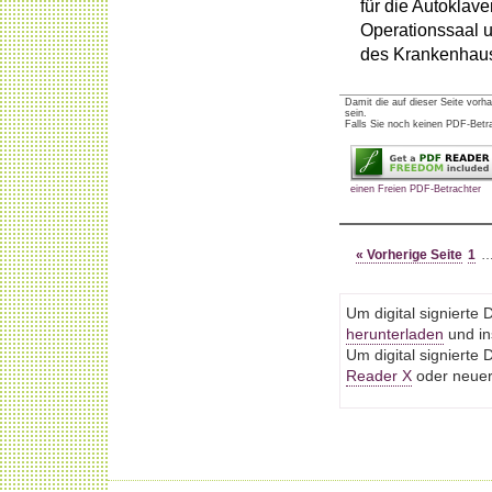
für die Autokla
Operationssaal un
des Krankenhau
Damit die auf dieser Seite vor
sein.
Falls Sie noch keinen PDF-Betrac
einen Freien PDF-Betrachter
« Vorherige Seite
1
Um digital signiert
herunterladen
und ins
Um digital signiert
Reader X
oder neuere