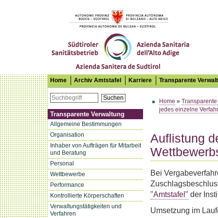
Südtiroler Sanitätsbetrieb
Home
Archiv Amtstafel
Karriere
Transparente Verwal
Suchen
Home
»
Transparente
jedes einzelne Verfah
Transparente Verwaltung
Allgemeine Bestimmungen
Organisation
Auflistung d
Inhaber von Aufträgen für Mitarbeit
Wettbewerb
und Beratung
Personal
Bei Vergabeverfahr
Wettbewerbe
Zuschlagsbeschluss 
Performance
"Amtstafel"
der Inst
Kontrollierte Körperschaften
Verwaltungstätigkeiten und
Umsetzung im Laufe
Verfahren