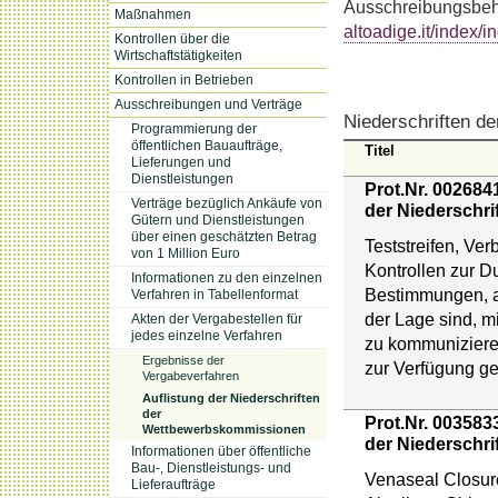
Ausschreibungsbeh
Maßnahmen
altoadige.it/index/
Kontrollen über die
Wirtschaftstätigkeiten
Kontrollen in Betrieben
Ausschreibungen und Verträge
Niederschriften 
Programmierung der
öffentlichen Bauaufträge,
Titel
Lieferungen und
Dienstleistungen
Prot.Nr. 002684
Verträge bezüglich Ankäufe von
der Niederschri
Gütern und Dienstleistungen
über einen geschätzten Betrag
Teststreifen, Ve
von 1 Million Euro
Kontrollen zur D
Informationen zu den einzelnen
Bestimmungen, a
Verfahren in Tabellenformat
der Lage sind, 
Akten der Vergabestellen für
jedes einzelne Verfahren
zu kommunizieren
Ergebnisse der
zur Verfügung ge
Vergabeverfahren
Auflistung der Niederschriften
der
Prot.Nr. 003583
Wettbewerbskommissionen
der Niederschri
Informationen über öffentliche
Bau-, Dienstleistungs- und
Venaseal Closure
Lieferaufträge