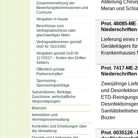
Abteilung Chiru
Zusammensetzung der
Meran und Schl
Bewertungskommissionen und
Curricula
Vergaben in house
Prot. 46085-ME 
Beschlüsse zum
Niederschriften
Vertragsabschluss oder
gleichwertiger Akten
Lieferung eines 
Vertragsabkommen gemäß
Geräteträgers für
GvD Nr. 502/1992
Krankenhauses 
Vergaben gemäß GvD Nr.
117/2017 – Kodex des Dritten
Sektors
Prot. 7417-ME-2
Öffentlich-private
Niederschriften
Partnerschaften
Sponsoring -
Zweijährige Lief
Sponsoringverträge
und Desinfektion
Subventionen, Beiträge,
ETD-Reinigungs
Zuschüsse, wirtschaftliche
Vergünstigungen
Desinfektionsger
Bilanzen
Sanitätsbetrieb
Immobilien und
Bozen
Vermögensverwaltung
Kontrollen und Erhebungen über
die Verwaltung
Prot. 0035126 -
Dienste und Leistungen der