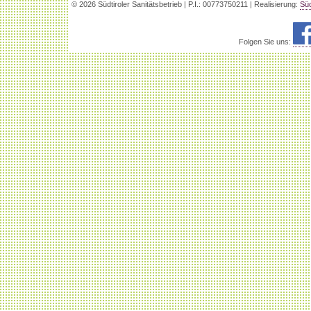
© 2026 Südtiroler Sanitätsbetrieb | P.I.: 00773750211 | Realisierung:
Süd
Folgen Sie uns: