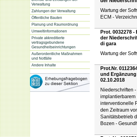
der Niederschrif
Verwaltung
Wartung der Soft
Zahlungen der Verwaltung
ECM - Verzeichni
Öffentliche Bauten
Planung und Raumordnung
Umweltinformationen
Prot. 0032278 -
der Niederschrif
Private akkreditierte
vertragsgebundene
di gara
Gesundheitseinrichtungen
Wartung der Sof
Außerordentliche Maßnahmen
und Notfälle
Andere Inhalte
Prot.Nr. 01123
und Ergänzung
02.10.2018
Niederschriften -
implantierbarem 
interventionelle
den Zeitraum vo
Sanitätsbetrieb 
Bozen - Gesundh