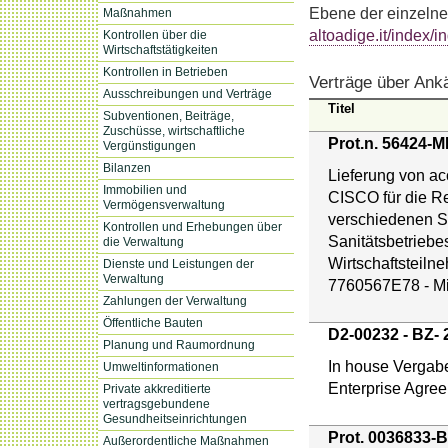
Ebene der einzelne
Maßnahmen
altoadige.it/index/
Kontrollen über die
Wirtschaftstätigkeiten
Kontrollen in Betrieben
Verträge über Ankä
Ausschreibungen und Verträge
Titel
Subventionen, Beiträge,
Zuschüsse, wirtschaftliche
Prot.n. 56424-M
Vergünstigungen
Bilanzen
Lieferung von ac
Immobilien und
CISCO für die Re
Vermögensverwaltung
verschiedenen St
Kontrollen und Erhebungen über
Sanitätsbetriebe
die Verwaltung
Wirtschaftsteiln
Dienste und Leistungen der
Verwaltung
7760567E78 - Mit
Zahlungen der Verwaltung
Öffentliche Bauten
D2-00232 - BZ- 
Planung und Raumordnung
In house Vergabe:
Umweltinformationen
Enterprise Agre
Private akkreditierte
vertragsgebundene
Gesundheitseinrichtungen
Prot. 0036833-B
Außerordentliche Maßnahmen