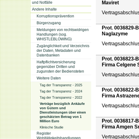
Maviret
und Notfälle
Andere Inhalte
Vertragsabschlu
Korruptionsprävention
Bürgerzugang
Prot. 0036829-B
Meldungen von rechtswidrigen
Naglazyme
Handlungen (sog.
WHISTLEBLOWING)
Vertragsabschlu
Zugänglichkeit und Verzeichnis
der Daten, Metadaten und
Datenbanken
Prot. 0036823-B
Haftpflichtversicherung
Firma Celgene S
gegenüber Dritten und
zugunsten der Bediensteten
Vertragsabschlu
Weitere Daten
Tag der Transparenz - 2025
Prot. 0036822-B
Tag der Transparenz - 2024
Firma Astrazen
Tag der Transparenz - 2022
Verträge bezüglich Ankäufe
Vertragsabschlu
von Gütern und
Dienstleistungen über einen
geschätzten Betrag von 1
Prot. 0036817-B
Million Euro
Firma Amgen Sr
Klinische Studie
Register
Vertragsabschlu
Wohltätigkeitshandlungen