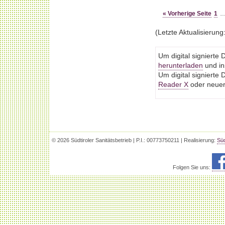
« Vorherige Seite
1
(Letzte Aktualisierung
Um digital signiert
herunterladen
und ins
Um digital signiert
Reader X
oder neuere
© 2026 Südtiroler Sanitätsbetrieb | P.I.: 00773750211 | Realisierung:
Süd
Folgen Sie uns: