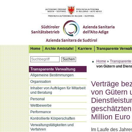
Südtiroler Sanitätsbetrieb
Home
Archiv Amtstafel
Karriere
Transparente Verwal
Suchen
Home
»
Transparente
von Gütern und Diens
Transparente Verwaltung
Allgemeine Bestimmungen
Organisation
Verträge be
Inhaber von Aufträgen für Mitarbeit
von Gütern 
und Beratung
Dienstleist
Personal
Wettbewerbe
geschätzten
Performance
Million Euro
Kontrollierte Körperschaften
Verwaltungstätigkeiten und
Im Laufe des Jahres
Verfahren